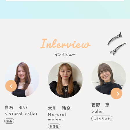
Interview
インタビュー
菅野 恵
大川 玲奈
竹野内 丈浩
Salon
Natural
Natural
スタイリスト
maleec
vino/Natural
maleec
副店長