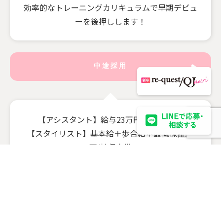
効率的なトレーニングカリキュラムで早期デビュ
ーを後押しします！
中途採用
【アシスタント】給与23万円〜/社保完備
【スタイリスト】基本給＋歩合給＊最低保証23
万/社保完備
新規集客実績 月平均83名/店
全てのスタイリストのチャンスは平等にありま
す！